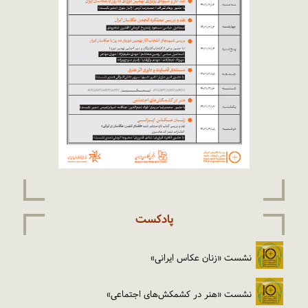
پادکست
نشست «زنان عکاس ایرانی»
نشست «هنر در کشمکش‌های اجتماعی»