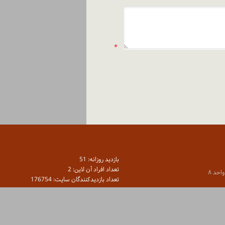
*
بازديد روزانه: 51
تعداد افراد آن لاين: 2
تعداد بازديدكنندگان سايت: 176754